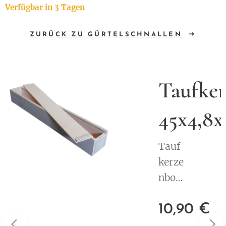
Verfügbar in 3 Tagen
ZURÜCK ZU GÜRTELSCHNALLEN
alisierte
Taufke
ox -
45x4,8
eckel
Tauf
kerze
nbox
/
10,90
€
Aufb
ewah