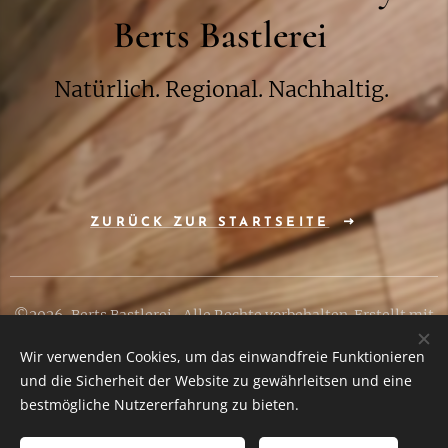
unbe
Berts Bastlerei
hand
elte
Natürlich. Regional. Nachhaltig.
Tauf
kerze
nkist
e aus
ZURÜCK ZUR STARTSEITE
Holz
ist
die
©2026, Berts Bastlerei, Alle Rechte vorbehalten. Erstellt mit
perfe
Webnode
kte
Wir verwenden Cookies, um das einwandfreie Funktionieren
und die Sicherheit der Website zu gewährleitsen und eine
Aufb
Cookies
bestmögliche Nutzererfahrung zu bieten.
ewah
rung