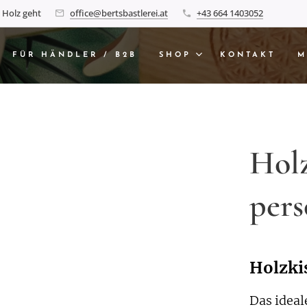
 Holz geht
office@bertsbastlerei.at
+43 664 1403052
FÜR HÄNDLER / B2B
SHOP
KONTAKT
M
Holz
pers
Holzkis
Das ideal