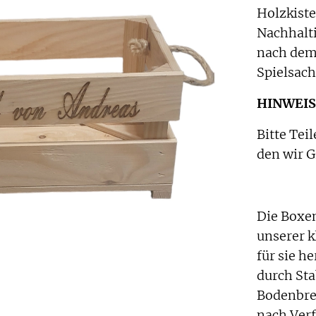
Holzkist
Nachhalti
nach dem 
Spielsac
HINWEIS
Bitte Tei
den wir G
Die Boxe
unserer k
für sie he
durch Stab
Bodenbre
nach Verf