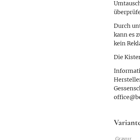
Umtausch
überprüfe
Durch unt
kann es 
kein Rek
Die Kiste
Informati
Herstelle
Gessensc
office@be
Variant
Gravur