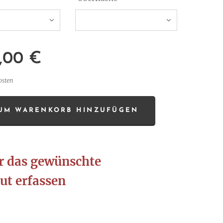
,00
€
osten
UM WARENKORB HINZUFÜGEN
ür das gewünschte
ut erfassen