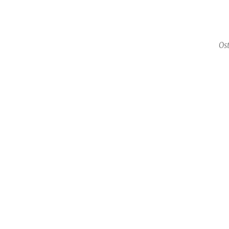
Persona
O
Ost