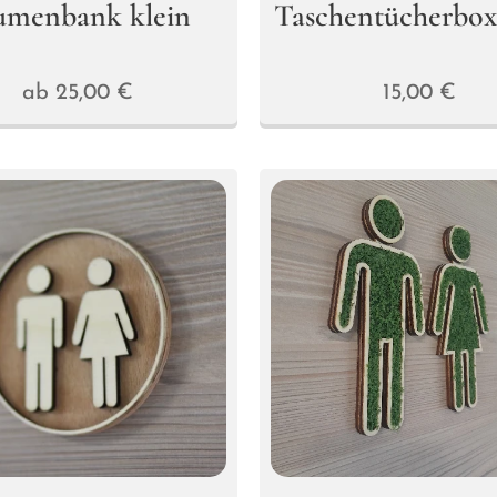
umenbank klein
Taschentücherbox
ab
25,00
€
15,00
€