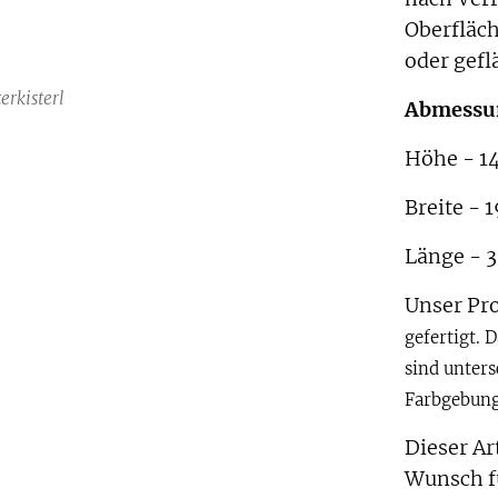
Oberfläc
oder gef
lisierte Kiste
sterkorb
erkisterl
Abmessu
Höhe - 1
Breite - 
Länge - 
Unser Pr
gefertigt. 
sind unter
Farbgebung
Dieser Ar
Wunsch fü