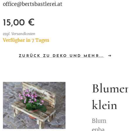
office@bertsbastlerei.at
15,00
€
zzgl. Versandkosten
Verfügbar in 7 Tagen
ZURÜCK ZU DEKO UND MEHR...
nbank
Blumen
klein
Blum
enba